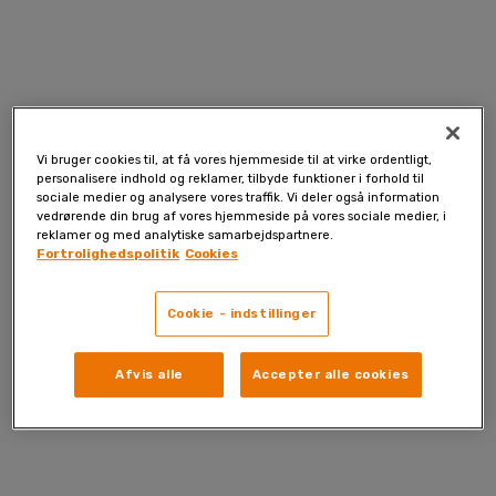
Skip
to
content
Vi bruger cookies til, at få vores hjemmeside til at virke ordentligt,
personalisere indhold og reklamer, tilbyde funktioner i forhold til
sociale medier og analysere vores traffik. Vi deler også information
vedrørende din brug af vores hjemmeside på vores sociale medier, i
reklamer og med analytiske samarbejdspartnere.
Fortrolighedspolitik
Cookies
Cookie - indstillinger
Afvis alle
Accepter alle cookies