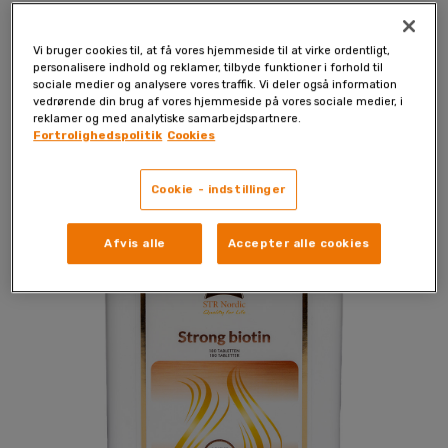
vedligeholdelse af normalt hår, hud og
slimhinder
Vi bruger cookies til, at få vores hjemmeside til at virke ordentligt,
personalisere indhold og reklamer, tilbyde funktioner i forhold til
normalt energigivende stofskifte
sociale medier og analysere vores traffik. Vi deler også information
vedrørende din brug af vores hjemmeside på vores sociale medier, i
normal funktion af nervesystemet
reklamer og med analytiske samarbejdspartnere.
Fortrolighedspolitik
Cookies
normalt makronæringsstofskifte
normale psykologiske funktioner
Cookie - indstillinger
Afvis alle
Accepter alle cookies