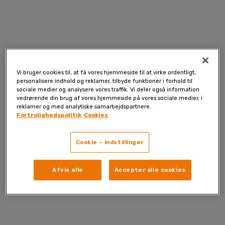
Skip
to
content
Vi bruger cookies til, at få vores hjemmeside til at virke ordentligt,
personalisere indhold og reklamer, tilbyde funktioner i forhold til
sociale medier og analysere vores traffik. Vi deler også information
vedrørende din brug af vores hjemmeside på vores sociale medier, i
reklamer og med analytiske samarbejdspartnere.
Fortrolighedspolitik
Cookies
Cookie - indstillinger
Afvis alle
Accepter alle cookies