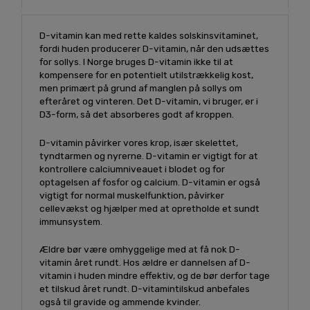
D-vitamin kan med rette kaldes solskinsvitaminet,
fordi huden producerer D-vitamin, når den udsættes
for sollys. I Norge bruges D-vitamin ikke til at
kompensere for en potentielt utilstrækkelig kost,
men primært på grund af manglen på sollys om
efteråret og vinteren. Det D-vitamin, vi bruger, er i
D3-form, så det absorberes godt af kroppen.
D-vitamin påvirker vores krop, især skelettet,
tyndtarmen og nyrerne. D-vitamin er vigtigt for at
kontrollere calciumniveauet i blodet og for
optagelsen af ​​fosfor og calcium. D-vitamin er også
vigtigt for normal muskelfunktion, påvirker
cellevækst og hjælper med at opretholde et sundt
immunsystem.
Ældre bør være omhyggelige med at få nok D-
vitamin året rundt. Hos ældre er dannelsen af ​​D-
vitamin i huden mindre effektiv, og de bør derfor tage
et tilskud året rundt. D-vitamintilskud anbefales
også til gravide og ammende kvinder.