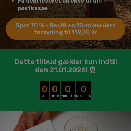
Få dem leveret direkte til din
postkasse
Spar 70 % – Bestil en 10-måneders
forsyning til 119,70 kr
Dette tilbud gælder kun indtil
den 21.01.2026! ⏰
0
0
0
0
DAGE
TIMER
MINUTTER
SEKUNDER