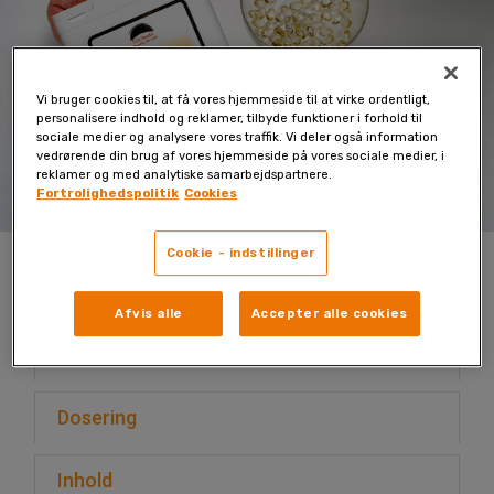
Vi bruger cookies til, at få vores hjemmeside til at virke ordentligt,
personalisere indhold og reklamer, tilbyde funktioner i forhold til
sociale medier og analysere vores traffik. Vi deler også information
vedrørende din brug af vores hjemmeside på vores sociale medier, i
reklamer og med analytiske samarbejdspartnere.
Fortrolighedspolitik
Cookies
Halal-godkendt D-vitamin
Cookie - indstillinger
til hele familien
Afvis alle
Accepter alle cookies
Beskrivelse
Dosering
Inhold