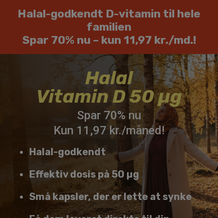
Skip
Halal-godkendt D-vitamin til hele
to
familien
content
Spar 70% nu – kun 11,97 kr./md.!
Halal
Vitamin D 50 µg
Spar 70% nu
Kun 11,97 kr./måned!
Halal-godkendt
Effektiv dosis på 50 µg
Små kapsler, der er lette at synke