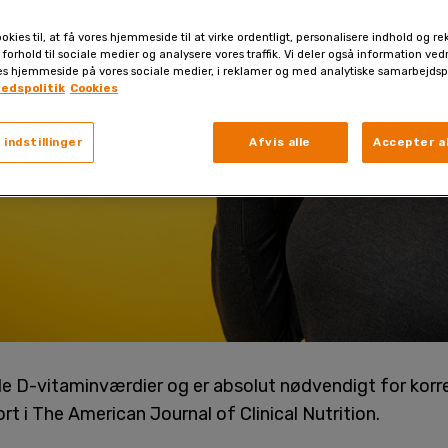
okies til, at få vores hjemmeside til at virke ordentligt, personalisere indhold og re
 forhold til sociale medier og analysere vores traffik. Vi deler også information ve
es hjemmeside på vores sociale medier, i reklamer og med analytiske samarbejdsp
hedspolitik
Cookies
 indstillinger
Afvis alle
Accepter al
 D-vitaminværdier og er absolut nødvendigt for korre
rt i The American Journal of Clinical Nutrition.