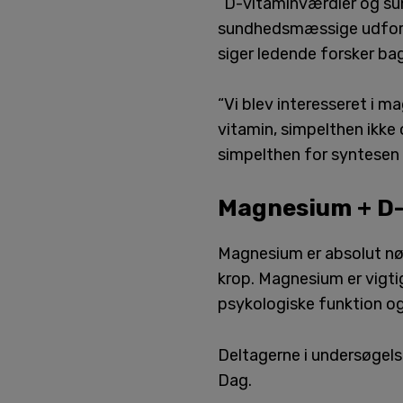
“D-vitaminværdier og sun
sundhedsmæssige udfordri
siger ledende forsker bag
“Vi blev interesseret i m
vitamin, simpelthen ikke
simpelthen for syntesen a
Magnesium + D-
Magnesium er absolut nød
krop. Magnesium er vigti
psykologiske funktion og
Deltagerne i undersøgels
Dag.