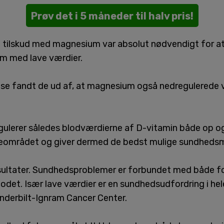
Prøv det i 5 måneder til halv pris!
t tilskud med magnesium var absolut nødvendigt for a
m med lave værdier.
kelse fandt de ud af, at magnesium også nedregulered
ulerer således blodværdierne af D-vitamin både op og
ceområdet og giver dermed de bedst mulige sundhedsmæ
sultater. Sundhedsproblemer er forbundet med både fo
lodet. Især lave værdier er en sundhedsudfordring i hele
nderbilt-Ignram Cancer Center.