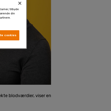
klamer, tilbyde
drørende din
artnere.
le cookies
kte blodværdier, viser en