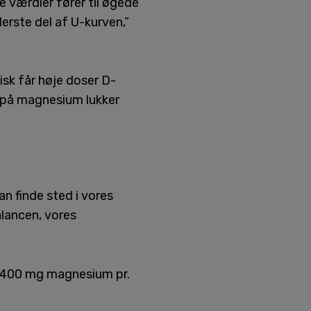
 værdier fører til øgede
erste del af U-kurven,”
isk får høje doser D-
l på magnesium lukker
n finde sted i vores
alancen, vores
og 400 mg magnesium pr.