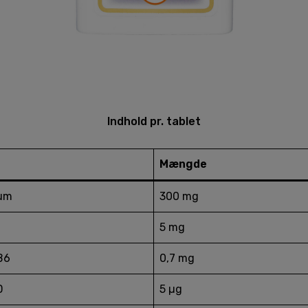
Indhold pr. tablet
Mængde
um
300 mg
5 mg
B6
0,7 mg
D
5 µg