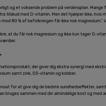
rligt og et voksende problem på verdensplan. Mange f
tra tilskud med D-vitamin. Men det hjælper ikke, hvis
mod 80 % af befolkningen får ikke nok magnesium,” si
 sikre, at du får nok magnesium og ikke kun tager D-vit
værdier.
+
tionsprodukt, der giver dig ekstra synergi med ekstra
sium samt zink, D3-vitamin og kobber.
sat for at give dig de bedste sundhedseffekter, samt
an bruges sammen med din almindelige kost og med a