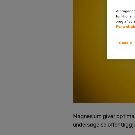
Vi bruger co
funktioner i
brug af vor
Fortrolig
Cookie -
Magnesium giver optimale
undersøgelse offentliggjo