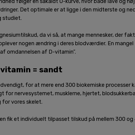
dhed følger en såkaldt U-kurve, hvor både lave og høje
nger. Det optimale er at ligge i den midterste og ned
 studiet.
agnesiumtilskud, da vi så, at mange mennesker, der fakt
 oplever nogen ændring i deres blodværdier. En mange
f ​​omdannelsen af ​​D-vitamin”.
vitamin = sandt
vendigt, for at mere end 300 biokemiske processer ka
gt for nervesystemet, musklerne, hjertet, blodsukkerb
 for vores skelet.
en fik et individuelt tilpasset tilskud på mellem 300 