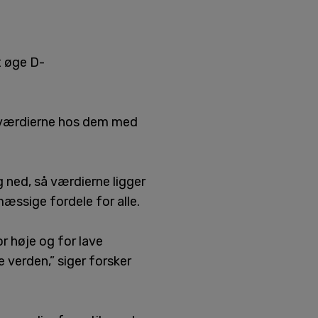
t øge D-
e værdierne hos dem med
 ned, så værdierne ligger
ssige fordele for alle.
r høje og for lave
 verden,” siger forsker