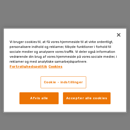
Skip
to
content
Vi bruger cookies til, at få vores hjemmeside til at virke ordentligt,
personalisere indhold og reklamer, tilbyde funktioner i forhold til
sociale medier og analysere vores traffik. Vi deler også information
vedrørende din brug af vores hjemmeside på vores sociale medier, i
reklamer og med analytiske samarbejdspartnere.
Fortrolighedspolitik
Cookies
Cookie - indstillinger
Afvis alle
Accepter alle cookies