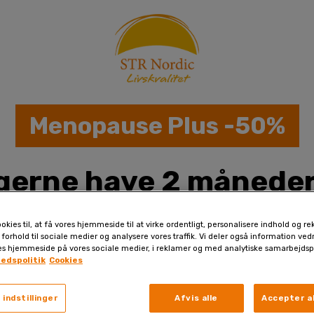
Menopause Plus -50%
l gerne have 2 måneder
199,50 kr!
okies til, at få vores hjemmeside til at virke ordentligt, personalisere indhold og re
 forhold til sociale medier og analysere vores traffik. Vi deler også information ve
es hjemmeside på vores sociale medier, i reklamer og med analytiske samarbejdsp
hedspolitik
Cookies
 indstillinger
Afvis alle
Accepter al
planteekstrakter og