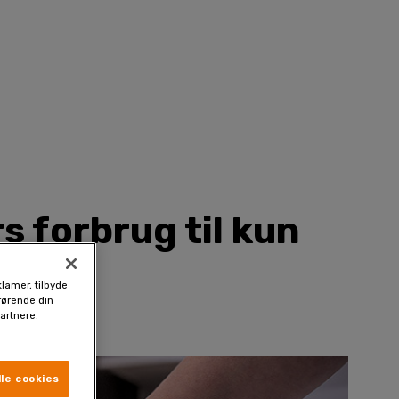
s forbrug til kun
klamer, tilbyde
drørende din
artnere.
le cookies