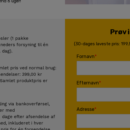
nd 6 uger!
Prøv 
sler (1 pakke
(30-dages laveste pris: 199
neders forsyning til én
 dag).
Fornavn
amlet pris ved normal brug:
sendelser: 399,00 kr
 Samlet produktpris er
Efternavn
ing via bankoverførsel,
Adresse
ger med
1 dage efter afsendelse af
ed, inkluderet i hver
pris for én forsendelse.