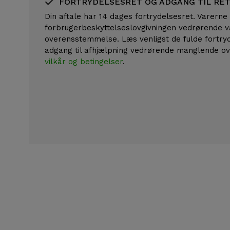
FORTRYDELSESRET OG ADGANG TIL RE
Din aftale har 14 dages fortrydelsesret. Varerne
forbrugerbeskyttelseslovgivningen vedrørende 
overensstemmelse. Læs venligst de fulde fortry
adgang til afhjælpning vedrørende manglende 
vilkår og betingelser
.