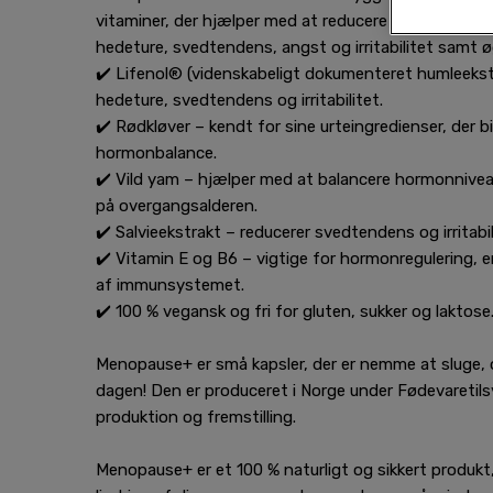
vitaminer, der hjælper med at reducere overgangs
hedeture, svedtendens, angst og irritabilitet samt ø
✔️ Lifenol® (videnskabeligt dokumenteret humleekst
hedeture, svedtendens og irritabilitet.
✔️ Rødkløver – kendt for sine urteingredienser, der bi
hormonbalance.
✔️ Vild yam – hjælper med at balancere hormonnive
på overgangsalderen.
✔️ Salvieekstrakt – reducerer svedtendens og irritabil
✔️ Vitamin E og B6 – vigtige for hormonregulering, 
af immunsystemet.
✔️ 100 % vegansk og fri for gluten, sukker og laktose
Menopause+ er små kapsler, der er nemme at sluge,
dagen! Den er produceret i Norge under Fødevaretilsy
produktion og fremstilling.
Menopause+ er et 100 % naturligt og sikkert produkt, 