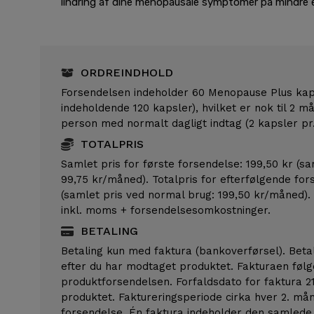
lindring af dine menopausale symptomer på mindre e
ORDREINDHOLD
Forsendelsen indeholder 60 Menopause Plus kap
indeholdende 120 kapsler), hvilket er nok til 2 må
person med normalt dagligt indtag (2 kapsler pr.
TOTALPRIS
Samlet pris for første forsendelse: 199,50 kr (s
99,75 kr/måned). Totalpris for efterfølgende for
(samlet pris ved normal brug: 199,50 kr/måned).
inkl. moms + forsendelsesomkostninger.
BETALING
Betaling kun med faktura (bankoverførsel). Betal
efter du har modtaget produktet. Fakturaen føl
produktforsendelsen. Forfaldsdato for faktura 2
produktet. Faktureringsperiode cirka hver 2. mån
forsendelse. Én faktura indeholder den samlede 