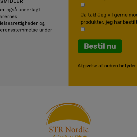
TSMIDLER
 er også underlagt
Ja tak! Jeg vil gerne m
varernes
produkter, jeg har bestil
delsesrettigheder og
overensstemmelse under
Bestil nu
Afgivelse af ordren betyder e