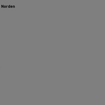
e Norden
k