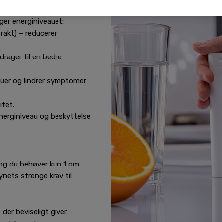
alderens symptomer såsom
ger energiniveauet:
rakt) – reducerer
drager til en bedre
auer og lindrer symptomer
itet.
energiniveau og beskyttelse
.
 og du behøver kun 1 om
nets strenge krav til
der beviseligt giver