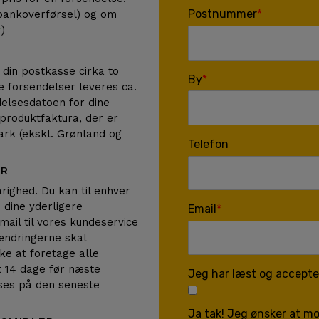
Postnummer
(bankoverførsel) og om
r
)
 din postkasse cirka to
By
de forsendelser leveres ca.
delsesdatoen for dine
 produktfaktura, der er
mark (ekskl. Grønland og
Telefon
ER
ighed. Du kan til enhver
 dine yderligere
Email
ail til vores kundeservice
 ændringerne skal
ke at foretage alle
t 14 dage før næste
Jeg har læst og accepter
ses på den seneste
Ja tak! Jeg ønsker at mo