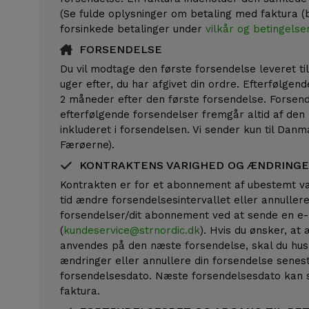
(Se fulde oplysninger om betaling med faktura 
forsinkede betalinger under
vilkår og betingelse
FORSENDELSE
Du vil modtage den første forsendelse leveret til
uger efter, du har afgivet din ordre. Efterfølgen
2 måneder efter den første forsendelse. Forsen
efterfølgende forsendelser fremgår altid af den
inkluderet i forsendelsen. Vi sender kun til Dan
Færøerne).
KONTRAKTENS VARIGHED OG ÆNDRING
Kontrakten er for et abonnement af ubestemt var
tid ændre forsendelsesintervallet eller annullere
forsendelser/dit abonnement ved at sende en e-m
(
kundeservice@strnordic.dk
). Hvis du ønsker, at
anvendes på den næste forsendelse, skal du hus
ændringer eller annullere din forsendelse senes
forsendelsesdato. Næste forsendelsesdato kan 
faktura.