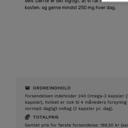
selv. Derfor er det vigtigt, at vi får tilført til
kosten, og gerne mindst 250 mg hver dag.
ORDREINDHOLD
Forsendelsen indeholder 240 Omega-3 kapsler (
kapsler), hvilket er nok til 4 måneders forsyning
normalt dagligt indtag (2 kapsler pr. dag).
TOTALPRIS
Samlet pris for første forsendelse: 199,50 kr (s