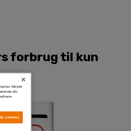
s forbrug til kun
klamer, tilbyde
drørende din
artnere.
le cookies