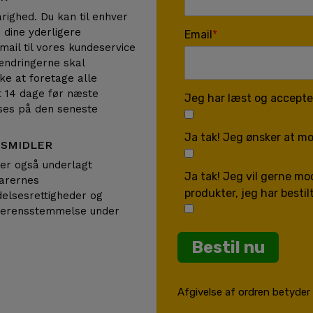
ighed. Du kan til enhver
 dine yderligere
Email
ail til vores kundeservice
 ændringerne skal
ke at foretage alle
t 14 dage før næste
Jeg har læst og accepter
ses på den seneste
Ja tak! Jeg ønsker at mo
TSMIDLER
 er også underlagt
Ja tak! Jeg vil gerne m
varernes
produkter, jeg har bestil
delsesrettigheder og
overensstemmelse under
Bestil nu
Afgivelse af ordren betyder e