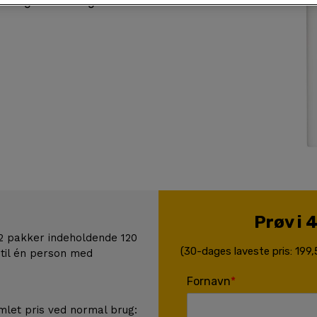
strækkeligt med omega-3 via
Prøv i 4
2 pakker indeholdende 120
(30-dages laveste pris: 199
 til én person med
Fornavn
amlet pris ved normal brug: