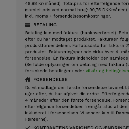
49,88 kr/måned). Totalpris for efterfølgende fo
(samlet pris ved normal brug: 99,75 DKKmåned).
inkl. moms + forsendelsesomkostninger.
BETALING
Betaling kun med faktura (bankoverførsel). Betal
efter du har modtaget produktet. Fakturaen føl
produktforsendelsen. Forfaldsdato for faktura 2
produktet. Faktureringsperiode cirka hver 4. mån
forsendelse. Én faktura indeholder den samlede 
(Se fulde oplysninger om betaling med faktura 
forsinkede betalinger under
vilkår og betingelse
FORSENDELSE
Du vil modtage den første forsendelse leveret til
uger efter, du har afgivet din ordre. Efterfølgen
4 måneder efter den første forsendelse. Forsen
efterfølgende forsendelser fremgår altid af den
inkluderet i forsendelsen. Vi sender kun til Dan
Færøerne).
KONTRAKTENS VARIGHED OG ÆNDRING