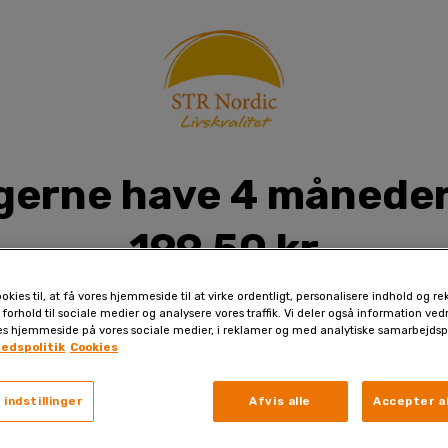
l gerne have 4 måneder
199,50 kr
okies til, at få vores hjemmeside til at virke ordentligt, personalisere indhold og re
 forhold til sociale medier og analysere vores traffik. Vi deler også information ve
es hjemmeside på vores sociale medier, i reklamer og med analytiske samarbejdsp
hedspolitik
Cookies
edtsyrer, som kroppen har
et vigtigt for vores helbred.
 indstillinger
Afvis alle
Accepter al
d til at producere omega-3