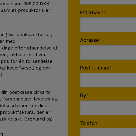
rsendelser: 399,00 DKK
 Samlet produktpris er
Efternavn
ing via bankoverførsel,
Adresse
ger med
1 dage efter afsendelse af
ed, inkluderet i hver
pris for én forsendelse.
Postnummer
(bankoverførsel) og om
r
)
 din postkasse cirka to
By
de forsendelser leveres ca.
delsesdatoen for dine
 produktfaktura, der er
mark (ekskl. Grønland og
Telefon
ER