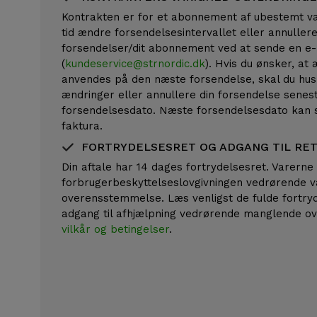
Kontrakten er for et abonnement af ubestemt var
tid ændre forsendelsesintervallet eller annullere
forsendelser/dit abonnement ved at sende en e-m
(
kundeservice@strnordic.dk
). Hvis du ønsker, at
anvendes på den næste forsendelse, skal du hus
ændringer eller annullere din forsendelse senes
forsendelsesdato. Næste forsendelsesdato kan 
faktura.
FORTRYDELSESRET OG ADGANG TIL RE
Din aftale har 14 dages fortrydelsesret. Varerne
forbrugerbeskyttelseslovgivningen vedrørende 
overensstemmelse. Læs venligst de fulde fortry
adgang til afhjælpning vedrørende manglende 
vilkår og betingelser
.