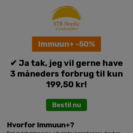
Skip
to
content
Immuun+ -50%
✔ Ja tak, jeg vil gerne have
3 måneders forbrug til kun
199,50 kr!
Bestil nu
Hvorfor Immuun+?