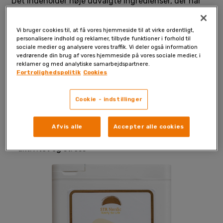
Det indeholder nøje udvalgte ingredienser, der har
vist sig at styrke dit immunforsvar, såsom C-vitamin,
zink, selen, sort hvidløg, de patenterede Wellmune®
Vi bruger cookies til, at få vores hjemmeside til at virke ordentligt,
beta-glucaner, colostrum (råmælk) og et patenteret
personalisere indhold og reklamer, tilbyde funktioner i forhold til
sociale medier og analysere vores traffik. Vi deler også information
hyldebærekstrakt, som er kendt for sine unikke
vedrørende din brug af vores hjemmeside på vores sociale medier, i
immunforstærkende egenskaber.
reklamer og med analytiske samarbejdspartnere.
Fortrolighedspolitik
Cookies
Immuun+ hjælper dig med at:
Styrke din krops forsvarssystem
Cookie - indstillinger
Beskytte mod frie radikaler med kraftige
antioxidanter
Afvis alle
Accepter alle cookies
Støtte dit immunforsvar, selv i perioder med høj
aktivitet og stress