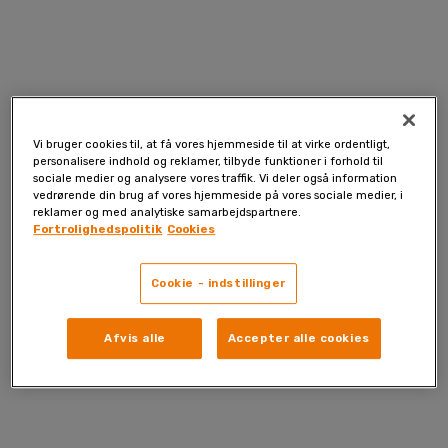
Skip
to
content
Vi bruger cookies til, at få vores hjemmeside til at virke ordentligt,
personalisere indhold og reklamer, tilbyde funktioner i forhold til
sociale medier og analysere vores traffik. Vi deler også information
vedrørende din brug af vores hjemmeside på vores sociale medier, i
reklamer og med analytiske samarbejdspartnere.
Fortrolighedspolitik
Cookies
Cookie - indstillinger
Afvis alle
Accepter alle cookies