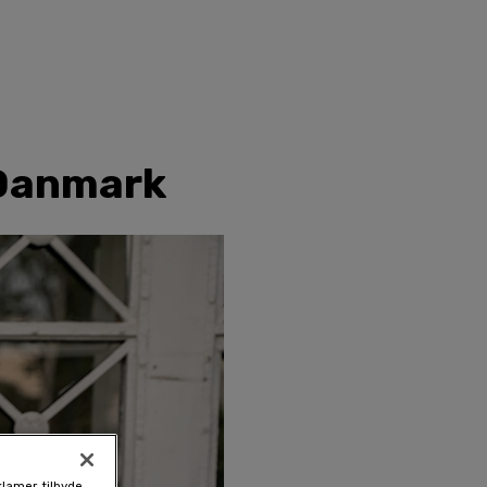
 Danmark
klamer, tilbyde