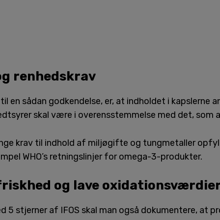
 og renhedskrav
 til en sådan godkendelse, er, at indholdet i kapslerne a
dtsyrer skal være i overensstemmelse med det, som an
nge krav til indhold af miljøgifte og tungmetaller opfy
empel WHO’s retningslinjer for omega-3-produkter.
riskhed og lave oxidationsværdie
d 5 stjerner af IFOS skal man også dokumentere, at pro