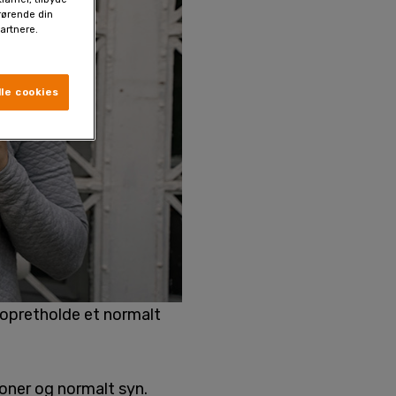
drørende din
artnere.
le cookies
 opretholde et normalt
oner og normalt syn.