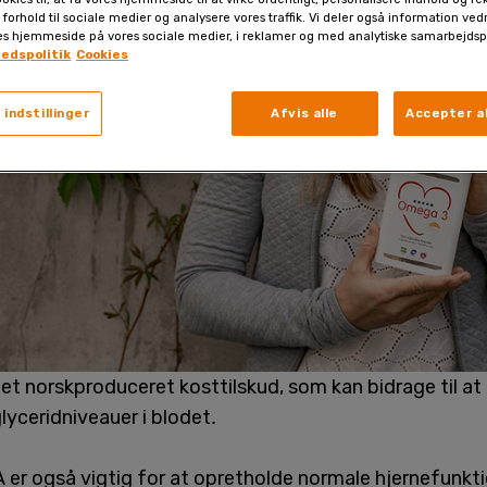
 forhold til sociale medier og analysere vores traffik. Vi deler også information ve
es hjemmeside på vores sociale medier, i reklamer og med analytiske samarbejdsp
hedspolitik
Cookies
 indstillinger
Afvis alle
Accepter al
et norskproduceret kosttilskud, som kan bidrage til at
lyceridniveauer i blodet
.
r også vigtig for at opretholde normale hjernefunkti