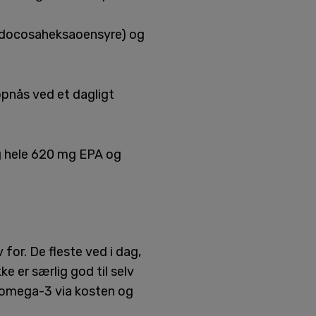
 (docosaheksaoensyre) og
opnås ved et dagligt
g hele 620 mg EPA og
for. De fleste ved i dag,
e er særlig god til selv
ed omega-3 via kosten og