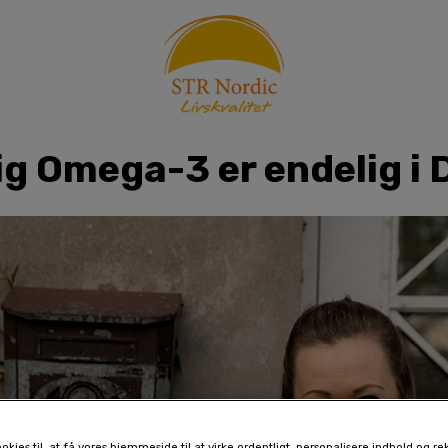
ig Omega-3 er endelig i
okies til, at få vores hjemmeside til at virke ordentligt, personalisere indhold og re