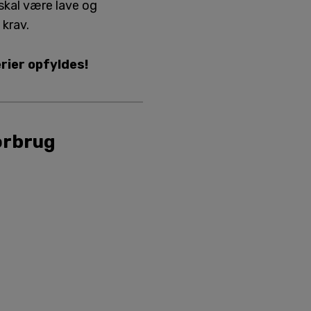
skal være lave og
 krav.
erier opfyldes!
forbrug