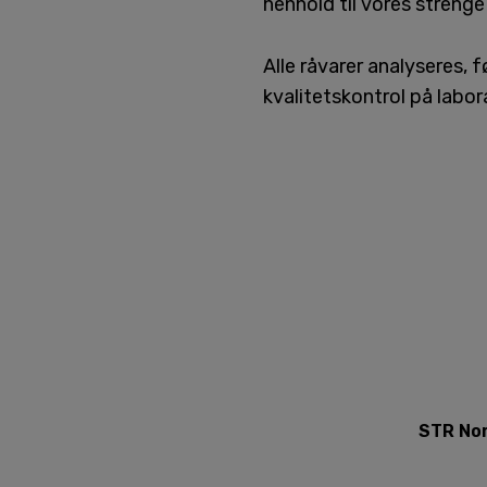
henhold til vores strenge
Alle råvarer analyseres,
kvalitetskontrol på labor
STR Nor