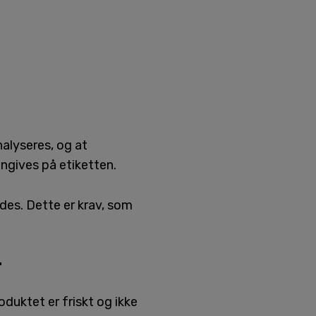
nalyseres, og at
gives på etiketten.
ldes. Dette er krav, som
r
duktet er friskt og ikke