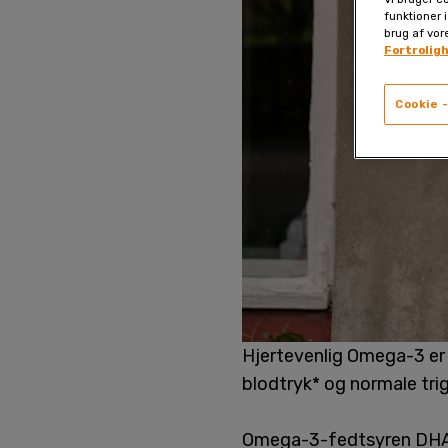
funktioner i
brug af vor
Fortrolig
Cookie -
Hjertevenlig Omega-3 er 
blodtryk* og normale trig
Omega-3-fedtsyren DHA e