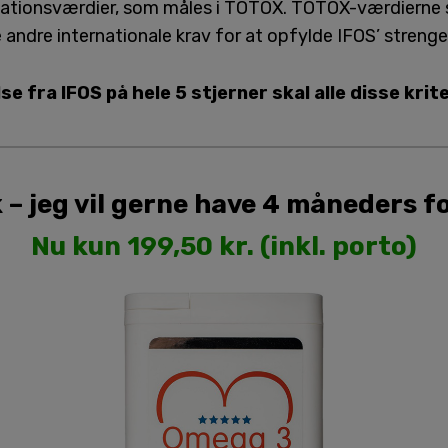
idationsværdier, som måles i TOTOX. TOTOX-værdierne 
e andre internationale krav for at opfylde IFOS’ strenge
e fra IFOS på hele 5 stjerner skal alle disse krit
 – jeg vil gerne have 4 måneders 
Nu kun 199,50 kr. (inkl. porto)