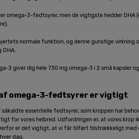
typer omega-3-fedtsyrer, men de vigtigste hedder DHA
e).
hjertets normale funktion, og denne gunstige virkning 
g DHA.
ga-3 giver dig hele 730 mg omega-3 i 2 små kapsler o
 af omega-3-fedtsyrer er vigtigt
såkaldte essentielle fedtsyrer, som kroppen har behov 
gt for vores helbred. Udfordringen er, at vores krop ikk
for er det vigtigt, at vi får tilført tilstrækkeligt m
hver dag.